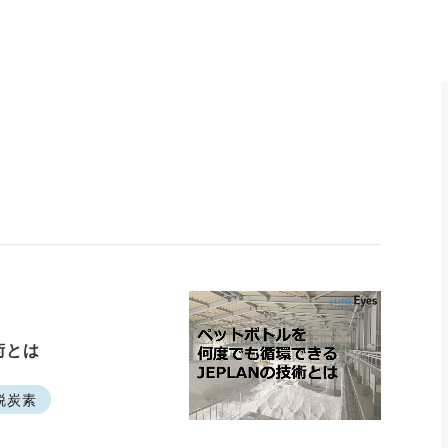
術とは
脱炭素